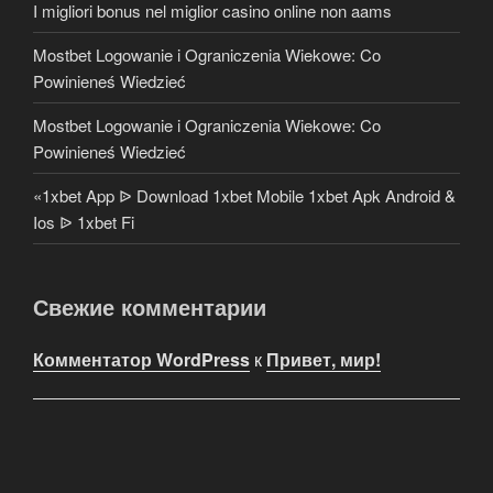
I migliori bonus nel miglior casino online non aams
Mostbet Logowanie i Ograniczenia Wiekowe: Co
Powinieneś Wiedzieć
Mostbet Logowanie i Ograniczenia Wiekowe: Co
Powinieneś Wiedzieć
«1xbet App ᐉ Download 1xbet Mobile 1xbet Apk Android &
Ios ᐉ 1xbet Fi
Свежие комментарии
Комментатор WordPress
к
Привет, мир!