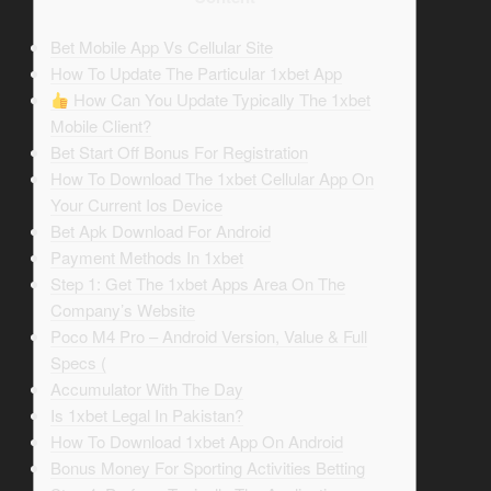
Bet Mobile App Vs Cellular Site
How To Update The Particular 1xbet App
How Can You Update Typically The 1xbet
Mobile Client?
Bet Start Off Bonus For Registration
How To Download The 1xbet Cellular App On
Your Current Ios Device
Bet Apk Download For Android
Payment Methods In 1xbet
Step 1: Get The 1xbet Apps Area On The
Company’s Website
Poco M4 Pro – Android Version, Value & Full
Specs (
Accumulator With The Day
Is 1xbet Legal In Pakistan?
How To Download 1xbet App On Android
Bonus Money For Sporting Activities Betting