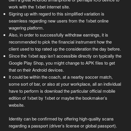
work with the 1xbet internet site.
Signing up with regard to this simplified variation is
seamless regarding new users from the 1xbet online
wagering platform.
Also, in order to successfully withdraw earnings, it is
recommended to pick the financial instrument how the
client used to top rated up the consideration the day before.
Since the 1xbet app isn’t accessible directly on typically the
Google Play Shop, you might change to APK files to get
that on their Android devices.
It could be within the coach, at a nearby soccer match,
some sort of bar, or also at your workplace, all an individual
have to perform is download the particular official mobile
edition of 1xbet by 1xbet or maybe the bookmaker’s
website.
Identity can be confirmed by offering high-quality scans
regarding a passport (driver’s license or global passport).