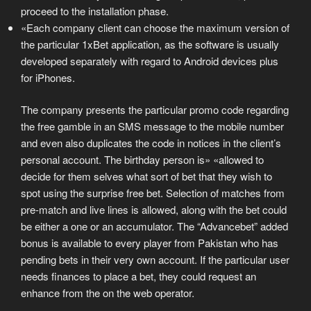
proceed to the installation phase.
«Each company client can choose the maximum version of
the particular 1xBet application, as the software is usually
developed separately with regard to Android devices plus
for iPhones.
The company presents the particular promo code regarding
the free gamble in an SMS message to the mobile number
and even also duplicates the code in notices in the client’s
personal account. The birthday person is» «allowed to
decide for them selves what sort of bet that they wish to
spot using the surprise free bet. Selection of matches from
pre-match and live lines is allowed, along with the bet could
be either a one or an accumulator. The “Advancebet” added
bonus is available to every player from Pakistan who has
pending bets in their very own account. If the particular user
needs finances to place a bet, they could request an
enhance from the on the web operator.