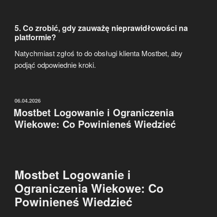
5. Co zrobić, gdy zauważę nieprawidłowości na
platformie?
Natychmiast zgłoś to do obsługi klienta Mostbet, aby
podjąć odpowiednie kroki.
ОПУБЛИКОВАНО
06.04.2026
Mostbet Logowanie i Ograniczenia
Wiekowe: Co Powinieneś Wiedzieć
Mostbet Logowanie i
Ograniczenia Wiekowe: Co
Powinieneś Wiedzieć