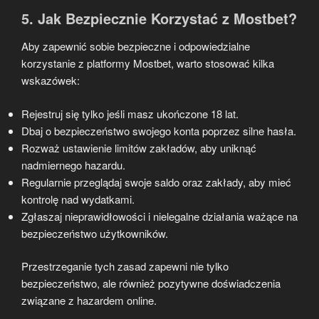
5. Jak Bezpiecznie Korzystać z Mostbet?
Aby zapewnić sobie bezpieczne i odpowiedzialne
korzystanie z platformy Mostbet, warto stosować kilka
wskazówek:
Rejestruj się tylko jeśli masz ukończone 18 lat.
Dbaj o bezpieczeństwo swojego konta poprzez silne hasła.
Rozważ ustawienie limitów zakładów, aby uniknąć
nadmiernego hazardu.
Regularnie przeglądaj swoje saldo oraz zakłady, aby mieć
kontrolę nad wydatkami.
Zgłaszaj nieprawidłowości i nielegalne działania ważące na
bezpieczeństwo użytkowników.
Przestrzeganie tych zasad zapewni nie tylko
bezpieczeństwo, ale również pozytywne doświadczenia
związane z hazardem online.