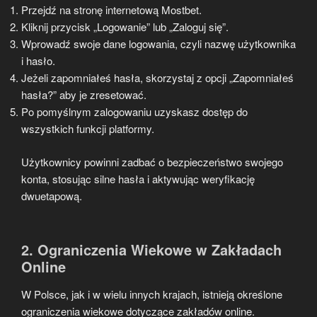
Przejdź na stronę internetową Mostbet.
Kliknij przycisk „Logowanie” lub „Zaloguj się”.
Wprowadź swoje dane logowania, czyli nazwę użytkownika
i hasło.
Jeżeli zapomniałeś hasła, skorzystaj z opcji „Zapomniałeś
hasła?” aby je zresetować.
Po pomyślnym zalogowaniu uzyskasz dostęp do
wszystkich funkcji platformy.
Użytkownicy powinni zadbać o bezpieczeństwo swojego
konta, stosując silne hasła i aktywując weryfikację
dwuetapową.
2. Ograniczenia Wiekowe w Zakładach
Online
W Polsce, jak i w wielu innych krajach, istnieją określone
ograniczenia wiekowe dotyczące zakładów online.