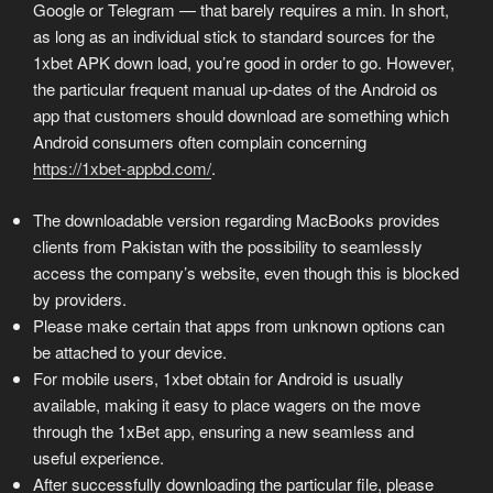
Google or Telegram — that barely requires a min. In short,
as long as an individual stick to standard sources for the
1xbet APK down load, you’re good in order to go. However,
the particular frequent manual up-dates of the Android os
app that customers should download are something which
Android consumers often complain concerning
https://1xbet-appbd.com/
.
The downloadable version regarding MacBooks provides
clients from Pakistan with the possibility to seamlessly
access the company’s website, even though this is blocked
by providers.
Please make certain that apps from unknown options can
be attached to your device.
For mobile users, 1xbet obtain for Android is usually
available, making it easy to place wagers on the move
through the 1xBet app, ensuring a new seamless and
useful experience.
After successfully downloading the particular file, please