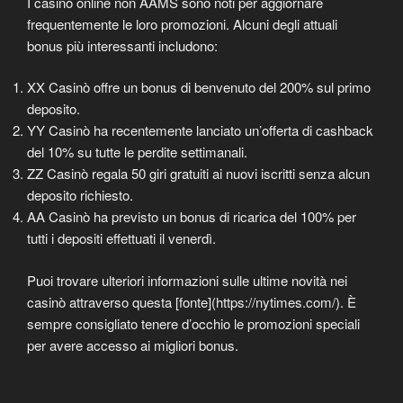
I casinò online non AAMS sono noti per aggiornare
frequentemente le loro promozioni. Alcuni degli attuali
bonus più interessanti includono:
XX Casinò offre un bonus di benvenuto del 200% sul primo
deposito.
YY Casinò ha recentemente lanciato un’offerta di cashback
del 10% su tutte le perdite settimanali.
ZZ Casinò regala 50 giri gratuiti ai nuovi iscritti senza alcun
deposito richiesto.
AA Casinò ha previsto un bonus di ricarica del 100% per
tutti i depositi effettuati il venerdì.
Puoi trovare ulteriori informazioni sulle ultime novità nei
casinò attraverso questa [fonte](https://nytimes.com/). È
sempre consigliato tenere d’occhio le promozioni speciali
per avere accesso ai migliori bonus.