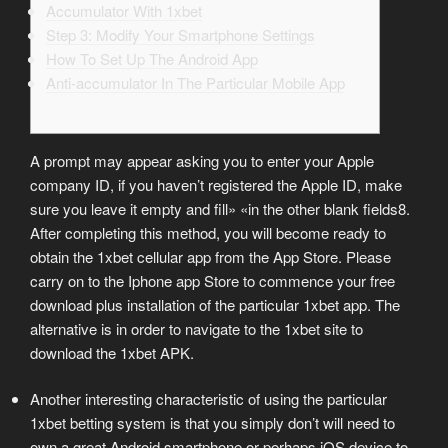
Accumulator With 1xbet
Step 3: Modify Your Smartphone Settings
How To Set Up The Android App
Anti-accumulator In The Particular Mobile App
A prompt may appear asking you to enter your Apple
company ID, if you haven’t registered the Apple ID, make
sure you leave it empty and fill» «in the other blank fields8.
After completing this method, you will become ready to
obtain the 1xbet cellular app from the App Store. Please
carry on to the Iphone app Store to commence your free
download plus installation of the particular 1xbet app. The
alternative is in order to navigate to the 1xbet site to
download the 1xbet APK.
Another interesting characteristic of using the particular
1xbet betting system is that you simply don’t will need to
own a great Android smartphone or perhaps iOS device to