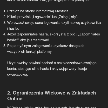
Przejdź na stronę internetową Mostbet.
Kliknij przycisk „Logowanie” lub „Zaloguj się”.
Wprowadź swoje dane logowania, czyli nazwę użytkownika
i hasło.
Jeżeli zapomniałeś hasła, skorzystaj z opcji „Zapomniałeś
hasła?” aby je zresetować.
Po pomyślnym zalogowaniu uzyskasz dostęp do
wszystkich funkcji platformy.
Użytkownicy powinni zadbać o bezpieczeństwo swojego
konta, stosując silne hasła i aktywując weryfikację
dwuetapową.
2. Ograniczenia Wiekowe w Zakładach
Online
W Polsce, jak i w wielu innych krajach, istnieją określone