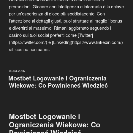
promozioni. Giocare con intelligenza e informato è la chiave
per un’esperienza di gioco più soddisfacente. Con
l’attenzione ai dettagli giusti, puoi sfruttare al meglio i bonus
e divertirti al massimo! Rimani aggiornato seguendo i
casinò sui tuoi social preferiti come [Twitter]
(https://twitter.com/) e [LinkedIn](https://www.linkedin.com/)
siti casino non aams
.
ОПУБЛИКОВАНО
06.04.2026
Mostbet Logowanie i Ograniczenia
Wiekowe: Co Powinieneś Wiedzieć
Mostbet Logowanie i
Ograniczenia Wiekowe: Co
Powinieneś Wiedzieć