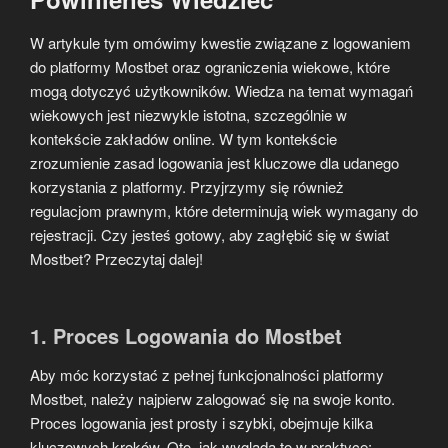
W artykule tym omówimy kwestie związane z logowaniem
do platformy Mostbet oraz ograniczenia wiekowe, które
mogą dotyczyć użytkowników. Wiedza na temat wymagań
wiekowych jest niezwykle istotna, szczególnie w
kontekście zakładów online. W tym kontekście
zrozumienie zasad logowania jest kluczowe dla udanego
korzystania z platformy. Przyjrzymy się również
regulacjom prawnym, które determinują wiek wymagany do
rejestracji. Czy jesteś gotowy, aby zagłębić się w świat
Mostbet? Przeczytaj dalej!
1. Proces Logowania do Mostbet
Aby móc korzystać z pełnej funkcjonalności platformy
Mostbet, należy najpierw zalogować się na swoje konto.
Proces logowania jest prosty i szybki, obejmuje kilka
kluczowych kroków. Oto, jak wygląda to w praktyce: