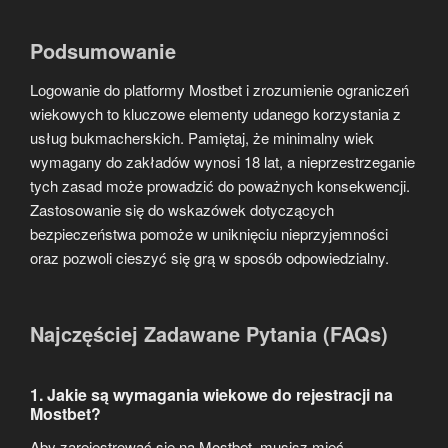
Podsumowanie
Logowanie do platformy Mostbet i zrozumienie ograniczeń
wiekowych to kluczowe elementy udanego korzystania z
usług bukmacherskich. Pamiętaj, że minimalny wiek
wymagany do zakładów wynosi 18 lat, a nieprzestrzeganie
tych zasad może prowadzić do poważnych konsekwencji.
Zastosowanie się do wskazówek dotyczących
bezpieczeństwa pomoże w uniknięciu nieprzyjemności
oraz pozwoli cieszyć się grą w sposób odpowiedzialny.
Najczęściej Zadawane Pytania (FAQs)
1. Jakie są wymagania wiekowe do rejestracji na
Mostbet?
Aby zarejestrować się na Mostbet, musisz mieć