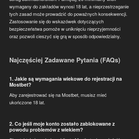
wymagany do zakładów wynosi 18 lat, a nieprzestrzeganie
tych zasad może prowadzić do poważnych konsekwencji.
Zastosowanie się do wskazówek dotyczących
bezpieczeństwa pomoże w uniknięciu nieprzyjemności
oraz pozwoli cieszyć się grą w sposób odpowiedzialny.
Najczęściej Zadawane Pytania (FAQs)
1. Jakie są wymagania wiekowe do rejestracji na
Mostbet?
Aby zarejestrować się na Mostbet, musisz mieć
ukończone 18 lat.
2. Co jeśli moje konto zostało zablokowane z
powodu problemów z wiekiem?