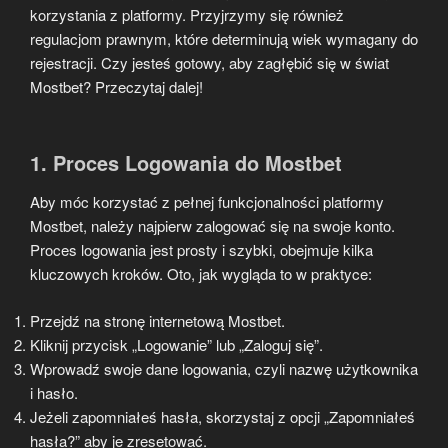
korzystania z platformy. Przyjrzymy się również
regulacjom prawnym, które determinują wiek wymagany do
rejestracji. Czy jesteś gotowy, aby zagłębić się w świat
Mostbet? Przeczytaj dalej!
1. Proces Logowania do Mostbet
Aby móc korzystać z pełnej funkcjonalności platformy
Mostbet, należy najpierw zalogować się na swoje konto.
Proces logowania jest prosty i szybki, obejmuje kilka
kluczowych kroków. Oto, jak wygląda to w praktyce:
Przejdź na stronę internetową Mostbet.
Kliknij przycisk „Logowanie” lub „Zaloguj się”.
Wprowadź swoje dane logowania, czyli nazwę użytkownika
i hasło.
Jeżeli zapomniałeś hasła, skorzystaj z opcji „Zapomniałeś
hasła?” aby je zresetować.