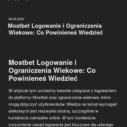
ОПУБЛИКОВАНО
06.04.2026
Mostbet Logowanie i Ograniczenia
Wiekowe: Co Powinieneś Wiedzieć
Mostbet Logowanie i
Ograniczenia Wiekowe: Co
Powinieneś Wiedzieć
W artykule tym omówimy kwestie związane z logowaniem
do platformy Mostbet oraz ograniczenia wiekowe, które
mogą dotyczyć użytkowników. Wiedza na temat wymagań
wiekowych jest niezwykle istotna, szczególnie w
kontekście zakładów online. W tym kontekście
zrozumienie zasad logowania jest kluczowe dla udanego