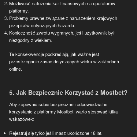
Możliwość nałożenia kar finansowych na operatorów
platformy.
Problemy prawne związane z naruszeniem krajowych
przepisów dotyczących hazardu.
Konieczność zwrotu wygranych, jeśli użytkownik był
niezgodny z wiekiem.
Te konsekwencje podkreślają, jak ważne jest
przestrzeganie zasad dotyczących wieku w zakładach
online.
5. Jak Bezpiecznie Korzystać z Mostbet?
Aby zapewnić sobie bezpieczne i odpowiedzialne
korzystanie z platformy Mostbet, warto stosować kilka
wskazówek:
Rejestruj się tylko jeśli masz ukończone 18 lat.