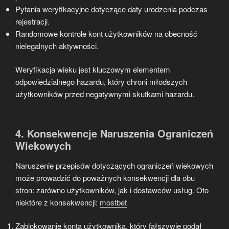
Pytania weryfikacyjne dotyczące daty urodzenia podczas
rejestracji.
Randomowe kontrole kont użytkowników na obecność
nielegalnych aktywności.
Weryfikacja wieku jest kluczowym elementem
odpowiedzialnego hazardu, który chroni młodszych
użytkowników przed negatywnymi skutkami hazardu.
4. Konsekwencje Naruszenia Ograniczeń
Wiekowych
Naruszenie przepisów dotyczących ograniczeń wiekowych
może prowadzić do poważnych konsekwencji dla obu
stron: zarówno użytkowników, jak i dostawców usług. Oto
niektóre z konsekwencji:
mostbet
Zablokowanie konta użytkownika, który fałszywie podał