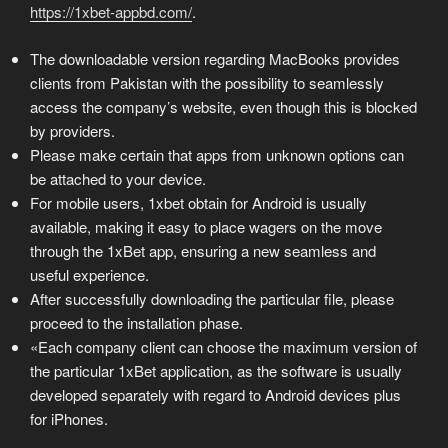
https://1xbet-appbd.com/
.
The downloadable version regarding MacBooks provides
clients from Pakistan with the possibility to seamlessly
access the company’s website, even though this is blocked
by providers.
Please make certain that apps from unknown options can
be attached to your device.
For mobile users, 1xbet obtain for Android is usually
available, making it easy to place wagers on the move
through the 1xBet app, ensuring a new seamless and
useful experience.
After successfully downloading the particular file, please
proceed to the installation phase.
«Each company client can choose the maximum version of
the particular 1xBet application, as the software is usually
developed separately with regard to Android devices plus
for iPhones.