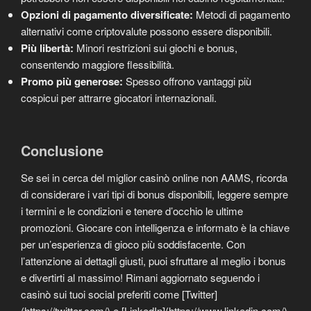
Opzioni di pagamento diversificate:
Metodi di pagamento
alternativi come criptovalute possono essere disponibili.
Più libertà:
Minori restrizioni sui giochi e bonus,
consentendo maggiore flessibilità.
Promo più generose:
Spesso offrono vantaggi più
cospicui per attrarre giocatori internazionali.
Conclusione
Se sei in cerca del miglior casinò online non AAMS, ricorda
di considerare i vari tipi di bonus disponibili, leggere sempre
i termini e le condizioni e tenere d’occhio le ultime
promozioni. Giocare con intelligenza e informato è la chiave
per un’esperienza di gioco più soddisfacente. Con
l’attenzione ai dettagli giusti, puoi sfruttare al meglio i bonus
e divertirti al massimo! Rimani aggiornato seguendo i
casinò sui tuoi social preferiti come [Twitter]
(https://twitter.com/) e [LinkedIn](https://www.linkedin.com/)