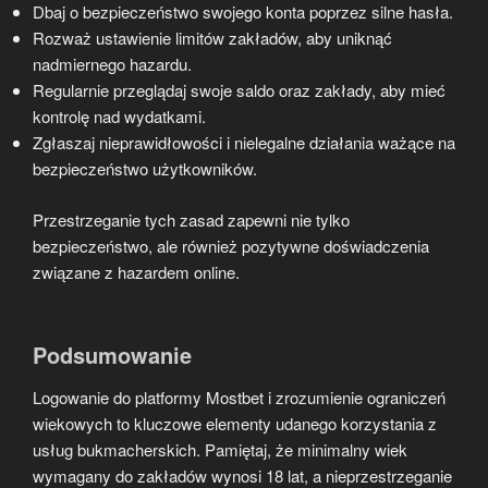
Dbaj o bezpieczeństwo swojego konta poprzez silne hasła.
Rozważ ustawienie limitów zakładów, aby uniknąć
nadmiernego hazardu.
Regularnie przeglądaj swoje saldo oraz zakłady, aby mieć
kontrolę nad wydatkami.
Zgłaszaj nieprawidłowości i nielegalne działania ważące na
bezpieczeństwo użytkowników.
Przestrzeganie tych zasad zapewni nie tylko
bezpieczeństwo, ale również pozytywne doświadczenia
związane z hazardem online.
Podsumowanie
Logowanie do platformy Mostbet i zrozumienie ograniczeń
wiekowych to kluczowe elementy udanego korzystania z
usług bukmacherskich. Pamiętaj, że minimalny wiek
wymagany do zakładów wynosi 18 lat, a nieprzestrzeganie