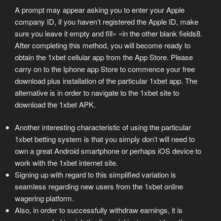
A prompt may appear asking you to enter your Apple
company ID, if you haven’t registered the Apple ID, make
sure you leave it empty and fill» «in the other blank fields8.
After completing this method, you will become ready to
obtain the 1xbet cellular app from the App Store. Please
carry on to the Iphone app Store to commence your free
download plus installation of the particular 1xbet app. The
alternative is in order to navigate to the 1xbet site to
download the 1xbet APK.
Another interesting characteristic of using the particular
1xbet betting system is that you simply don’t will need to
own a great Android smartphone or perhaps iOS device to
work with the 1xbet internet site.
Signing up with regard to this simplified variation is
seamless regarding new users from the 1xbet online
wagering platform.
Also, in order to successfully withdraw earnings, it is